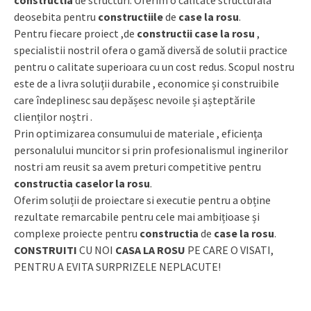
deosebita pentru
constructiile
de
case la rosu
.
Pentru fiecare proiect ,de
constructii
case la rosu
,
specialistii nostril ofera o gamă diversă de solutii practice
pentru o calitate superioara cu un cost redus. Scopul nostru
este de a livra soluții durabile , economice și construibile
care îndeplinesc sau depășesc nevoile și așteptările
clienților noștri .
Prin optimizarea consumului de materiale , eficiența
personalului muncitor si prin profesionalismul inginerilor
nostri am reusit sa avem preturi competitive pentru
constructia
caselor la rosu
.
Oferim soluții de proiectare si executie pentru a obține
rezultate remarcabile pentru cele mai ambițioase și
complexe proiecte pentru
constructia
de
case la rosu
.
CONSTRUITI
CU NOI
CASA LA ROSU
PE CARE O VISATI,
PENTRU A EVITA SURPRIZELE NEPLACUTE!