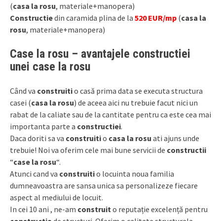
(
casa la rosu
, materiale+manopera)
Constructie
din caramida plina de la
520 EUR/mp
(
casa la
rosu
, materiale+manopera)
Case la rosu – avantajele constructiei
unei case la rosu
Când va
construiti
o casă prima data se executa structura
casei (
casa la rosu
) de aceea aici nu trebuie facut nici un
rabat de la caliate sau de la cantitate pentru ca este cea mai
importanta parte a
constructiei
.
Daca doriti sa va
construiti
o
casa la rosu
ati ajuns unde
trebuie! Noi va oferim cele mai bune servicii de
constructii
“
case la rosu
“.
Atunci cand va
construiti
o locuinta noua familia
dumneavoastra are sansa unica sa personalizeze fiecare
aspect al mediului de locuit.
In cei 10 ani , ne-am
construit
o reputație excelență pentru
constructia
de structuri. Oferim o calitate structurala