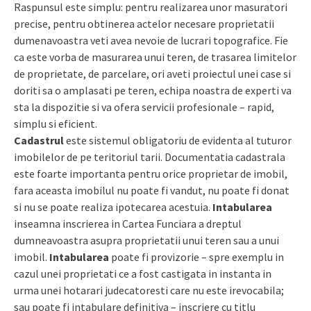
Raspunsul este simplu: pentru realizarea unor masuratori
precise, pentru obtinerea actelor necesare proprietatii
dumenavoastra veti avea nevoie de lucrari topografice. Fie
ca este vorba de masurarea unui teren, de trasarea limitelor
de proprietate, de parcelare, ori aveti proiectul unei case si
doriti sa o amplasati pe teren, echipa noastra de experti va
sta la dispozitie si va ofera servicii profesionale – rapid,
simplu si eficient.
Cadastrul
este sistemul obligatoriu de evidenta al tuturor
imobilelor de pe teritoriul tarii. Documentatia cadastrala
este foarte importanta pentru orice proprietar de imobil,
fara aceasta imobilul nu poate fi vandut, nu poate fi donat
si nu se poate realiza ipotecarea acestuia.
Intabularea
inseamna inscrierea in Cartea Funciara a dreptul
dumneavoastra asupra proprietatii unui teren sau a unui
imobil.
Intabularea
poate fi provizorie – spre exemplu in
cazul unei proprietati ce a fost castigata in instanta in
urma unei hotarari judecatoresti care nu este irevocabila;
sau poate fi intabulare definitiva – inscriere cu titlu