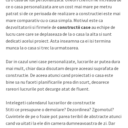
ce o casa personalizata are un cost mai mare pe metru
patrat si de ce perioada de realizare a constructiei este mai
mare comparativ cu o casa simpla. Motivul este ca
dezvoltatorii si firmele de
constructii case
au echipe de
lucru care care se deplaseaza de la o casa la alta si sunt
dedicati acelui proiect. Asta inseamna ca ei isi termina
munca la o casa si trec la urmatoarea.
Dar in cazul unei case personalizate, lucrarile ar putea dura
mai mult, chiar daca discutam despre aceeasi suprafata de
constructie. De aceea atunci cand proiectati o casa este
bine sa nu faceti planificarile prea din scurt, deoarece
rareori lucrurile pot decurge atat de fluent.
Intelegeti calendarul lucrarilor de constructie
Stiti ce presupune o demolare? Dezordinea? Zgomotul?
Cuvintele de pe o foaie pot parea teribil de abstracte atunci
cand va uitati la ele din camera dumneavoastra de zi. Dar