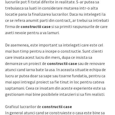
lucrurile pot fi total diferite in realitate. S-ar putea sa
trebuiasca sa luati in considerare mutarea intr-o alta
locatie pana la finalizarea lucrarilor. Daca nu intelegeti la
ce se refera anumit parti din contract, ar trebui sa intrebati
firma de
constructii case
si sa primiti raspunsurile de care
aveti nevoie pentru a va lamuri.
De asemenea, este important sa intelegeti care este cel
mai bun timp pentru a incepe o constructie. Sunt clienti
care invata acest lucru din mers, dupa ce insista sa
demareze un proiect de
constructii case
sau de renovare
atunci cand iarna bate la usa. In aceasta situatie echipa de
lucru ar putea doar sa sape sau toarne fundatia, pentru ca
mai apoi intregul proiect sa fie tinut in loc pentru cateva
saptamani. Ceea ce invatam din aceste experiente este sa
gestionam mai bine posibilele intarzieri si sa fim realisti.
Graficul lucrarilor de
constructii case
In general atunci cand se construieste o casa este bine sa