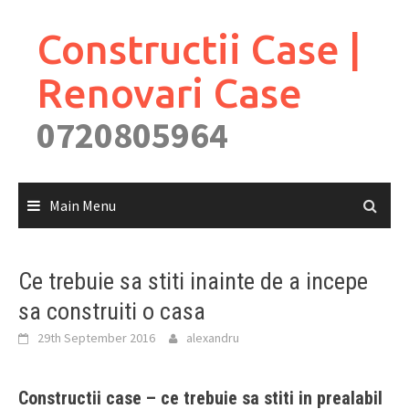
Skip
to
Constructii Case |
content
Renovari Case
0720805964
Main Menu
Ce trebuie sa stiti inainte de a incepe
sa construiti o casa
29th September 2016
alexandru
Constructii case – ce trebuie sa stiti in prealabil