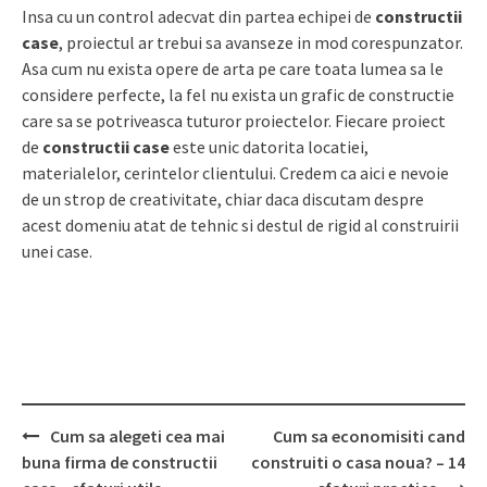
Insa cu un control adecvat din partea echipei de
constructii
case
, proiectul ar trebui sa avanseze in mod corespunzator.
Asa cum nu exista opere de arta pe care toata lumea sa le
considere perfecte, la fel nu exista un grafic de constructie
care sa se potriveasca tuturor proiectelor. Fiecare proiect
de
constructii case
este unic datorita locatiei,
materialelor, cerintelor clientului. Credem ca aici e nevoie
de un strop de creativitate, chiar daca discutam despre
acest domeniu atat de tehnic si destul de rigid al construirii
unei case.
Cum sa alegeti cea mai
Cum sa economisiti cand
Post
buna firma de constructii
construiti o casa noua? – 14