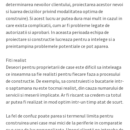
determinarea nevoilor clientului, proiectarea acestor nevoi
si luarea deciziilor privind modalitatea optima de
construire). Si acest lucru ar putea dura mai mult in cazul in
care exista complicatii, cum ar fi probleme legate de
autorizatii si aprobari. In aceasta perioada echipa de
proiectare si constructie lucreaza pentru a intelege si a
preintampina problemele potentiale ce pot aparea.
Fiti realist
Deseori pentru proprietarii de case este dificil sa inteleaga
ce inseamna sa fie realisti pentru fiecare faza a procesului
de constructie. De exemplu, sa construiesti o bucatarie intr-
o saptamana nu este tocmai realist, din cauza numarului de
servicii si meserii implicate. Ar fi riscant sa credem ca totul
ar putea fi realizat in mod optim intr-un timp atat de scurt.
La fel de confuz poate parea si termenul limita pentru
construirea unei case mai mici de la periferie in comparatie
cu o casa de lux personalizata. Uneori clientii ne intreaba de