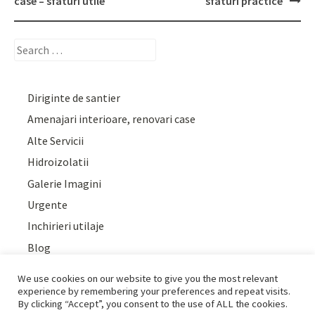
navigation
case – sfaturi utile
sfaturi practice
Search
for:
Diriginte de santier
Amenajari interioare, renovari case
Alte Servicii
Hidroizolatii
Galerie Imagini
Urgente
Inchirieri utilaje
Blog
We use cookies on our website to give you the most relevant
experience by remembering your preferences and repeat visits.
By clicking “Accept”, you consent to the use of ALL the cookies.