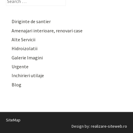
Search
for:
Diriginte de santier
Amenajari interioare, renovari case
Alte Servicii
Hidroizolatii
Galerie Imagini
Urgente
Inchirieri utilaje
Blog
SiteMap
Design by:
realizare-siteweb.ro