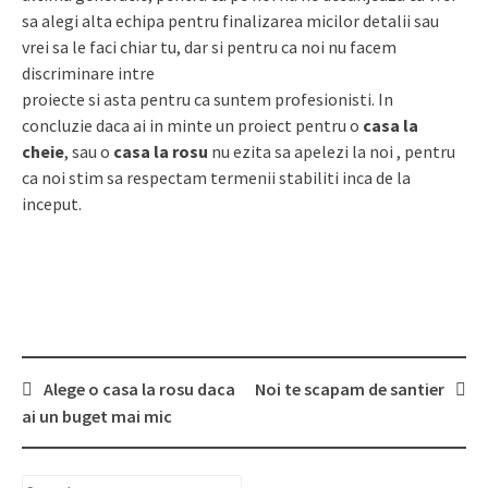
sa alegi alta echipa pentru finalizarea micilor detalii sau
vrei sa le faci chiar tu, dar si pentru ca noi nu facem
discriminare intre
proiecte si asta pentru ca suntem profesionisti. In
concluzie daca ai in minte un proiect pentru o
casa la
cheie
, sau o
casa la rosu
nu ezita sa apelezi la noi , pentru
ca noi stim sa respectam termenii stabiliti inca de la
inceput.
Alege o casa la rosu daca
Noi te scapam de santier
Post
ai un buget mai mic
navigation