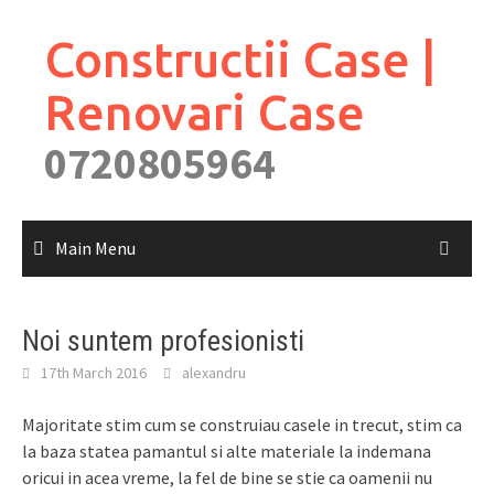
Skip
to
Constructii Case |
content
Renovari Case
0720805964
Main Menu
Noi suntem profesionisti
17th March 2016
alexandru
Majoritate stim cum se construiau casele in trecut, stim ca
la baza statea pamantul si alte materiale la indemana
oricui in acea vreme, la fel de bine se stie ca oamenii nu