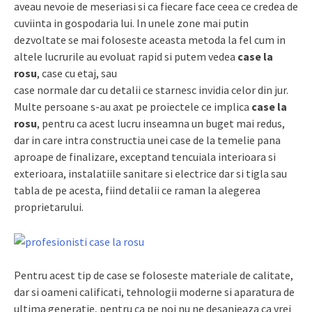
aveau nevoie de meseriasi si ca fiecare face ceea ce credea de
cuviinta in gospodaria lui. In unele zone mai putin
dezvoltate se mai foloseste aceasta metoda la fel cum in
altele lucrurile au evoluat rapid si putem vedea
case la
rosu
, case cu etaj, sau
case normale dar cu detalii ce starnesc invidia celor din jur.
Multe persoane s-au axat pe proiectele ce implica
case la
rosu
, pentru ca acest lucru inseamna un buget mai redus,
dar in care intra constructia unei case de la temelie pana
aproape de finalizare, exceptand tencuiala interioara si
exterioara, instalatiile sanitare si electrice dar si tigla sau
tabla de pe acesta, fiind detalii ce raman la alegerea
proprietarului.
Pentru acest tip de case se foloseste materiale de calitate,
dar si oameni calificati, tehnologii moderne si aparatura de
ultima generatie, pentru ca pe noi nu ne desanjeaza ca vrei